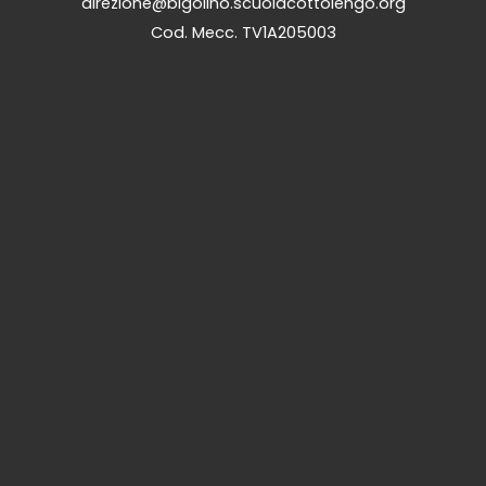
direzione@bigolino.scuolacottolengo.org
Cod. Mecc. TV1A205003