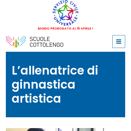
Vai
al
contenuto
BANDO PROROGATO AL 16 APRILE !
Mai
Men
L’allenatrice di
ginnastica
artistica