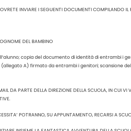
RETE INVIARE I SEGUENTI DOCUMENTI COMPILANDO IL FO
 COGNOME DEL BAMBINO
ell’alunno; copia del documento di identità di entrambi i gen
 (allegato A) firmato da entrambi i genitori; scansione de
AIL DA PARTE DELLA DIREZIONE DELLA SCUOLA, IN CUI VI 
IVE.
ECESSITA’ POTRANNO, SU APPUNTAMENTO, RECARSI A SCU
NIZIARE INSIEME LA FANTASTICA AVVENTURA DELLA SCUOLA