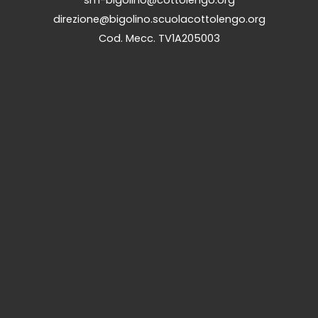
sm-bigolino@cottolengo.org
direzione@bigolino.scuolacottolengo.org
Cod. Mecc. TV1A205003