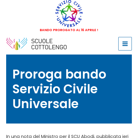
Vai
al
contenuto
BANDO PROROGATO AL 16 APRILE !
Mai
Men
Proroga bando
Servizio Civile
Universale
In una nota del Ministro per il SCU Abodi, pubblicata ieri