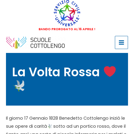
Vai
al
contenuto
BANDO PROROGATO AL 16 APRILE !
Mai
Men
La Volta Rossa
Il giorno 17 Gennaio 1828 Benedetto Cottolengo iniziò le
sue opere di carità
​ sotto ad un portico rosso, dove il