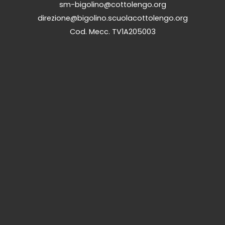
sm-bigolino@cottolengo.org
direzione@bigolino.scuolacottolengo.org
Cod. Mecc. TV1A205003