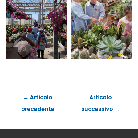
Navigazione
←
Articolo
Articolo
articoli
precedente
successivo
→