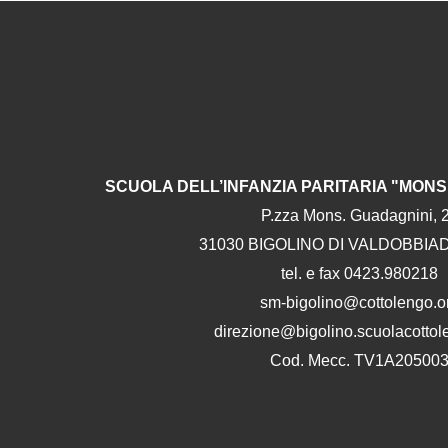
SCUOLA DELL’INFANZIA PARITARIA "MON
P.zza Mons. Guadagnini, 
31030 BIGOLINO DI VALDOBBIA
tel. e fax 0423.980218
sm-bigolino@cottolengo.o
direzione@bigolino.scuolacottol
Cod. Mecc. TV1A20500