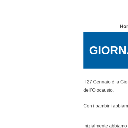
Vai
al
contenuto
Ho
GIORN
Il 27 Gennaio è la Gio
dell’Olocausto.
Con i bambini abbiamo 
Inizialmente abbiamo g