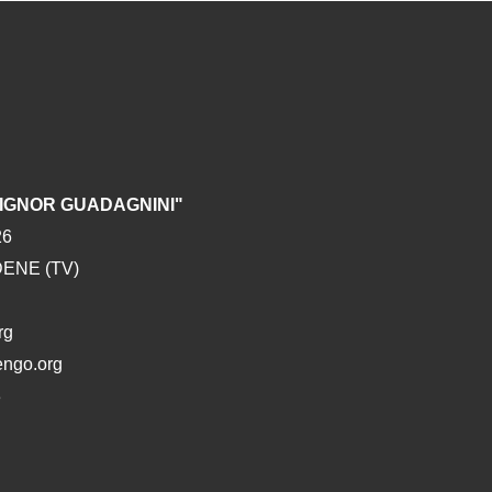
SIGNOR GUADAGNINI"
26
DENE (TV)
rg
engo.org
3