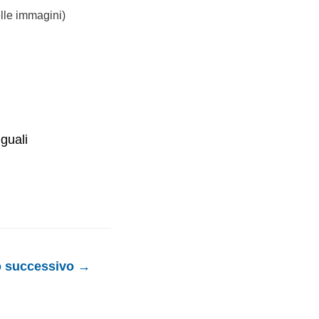
lle immagini)
uguali
o successivo
→