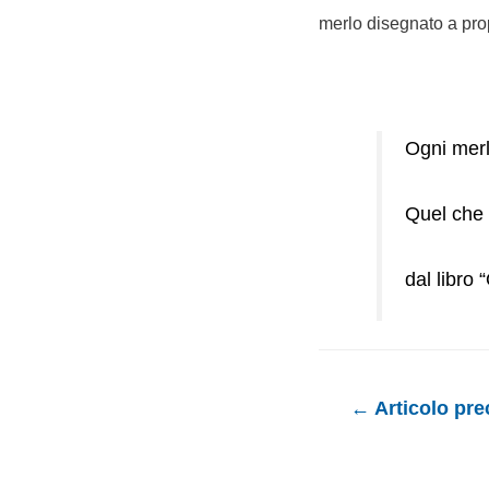
merlo disegnato a pro
Ogni mer
Quel che c
dal libro
Navigazione
←
Articolo pr
articoli