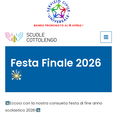
Vai
al
contenuto
BANDO PROROGATO AL 16 APRILE !
Mai
Men
Festa Finale 2026
​Eccoci con la nostra consueta festa di fine anno
scolastico 2026!