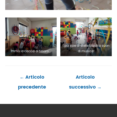
…poi scie di stelle filanti a suon
Prima la caccia al tesoro….
di musica!
Navigazione
←
Articolo
Articolo
articoli
precedente
successivo
→