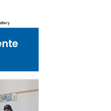
llery
ente