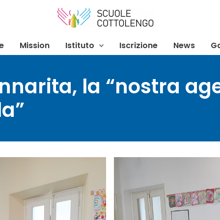
e
Mission
Istituto
Iscrizione
News
Ga
nnarita, la “nostra ag
la”