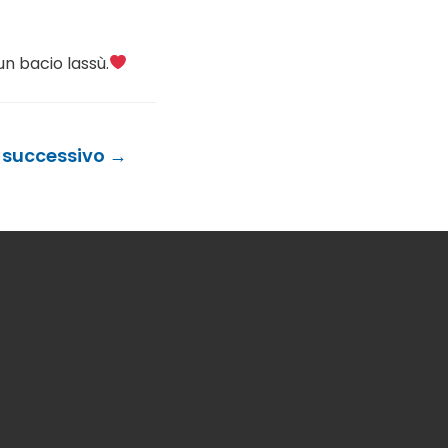
un bacio lassù.
o successivo
→