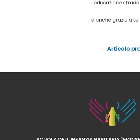
l’educazione strada
è anche grazie a te 
Navigazione
←
Articolo pr
articoli
SCUOLA DELL’INFANZIA PARITARIA "MONS