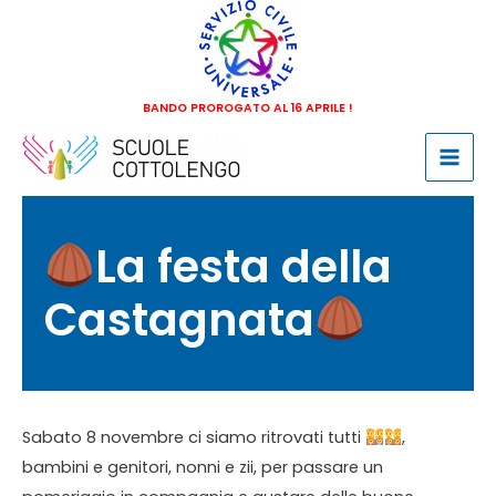
Vai
al
contenuto
BANDO PROROGATO AL 16 APRILE !
Mai
Men
​La festa della
Castagnata
Sabato 8 novembre ci siamo ritrovati tutti
,
bambini e genitori, nonni e zii, per passare un